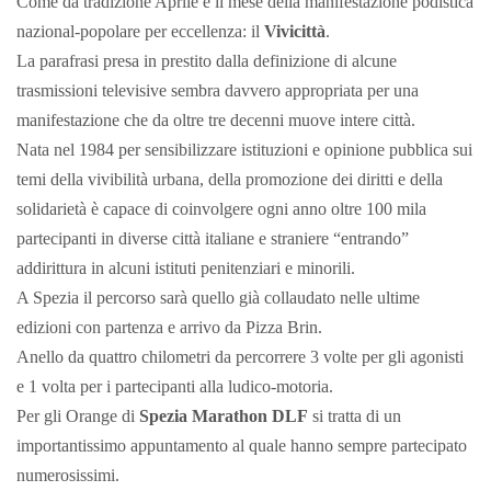
Come da tradizione Aprile è il mese della manifestazione podistica
nazional-popolare per eccellenza: il
Vivicittà
.
La parafrasi presa in prestito dalla definizione di alcune
trasmissioni televisive sembra davvero appropriata per una
manifestazione che da oltre tre decenni muove intere città.
Nata nel 1984 per sensibilizzare istituzioni e opinione pubblica sui
temi della vivibilità urbana, della promozione dei diritti e della
solidarietà è capace di coinvolgere ogni anno oltre 100 mila
partecipanti in diverse città italiane e straniere “entrando”
addirittura in alcuni istituti penitenziari e minorili.
A Spezia il percorso sarà quello già collaudato nelle ultime
edizioni con partenza e arrivo da Pizza Brin.
Anello da quattro chilometri da percorrere 3 volte per gli agonisti
e 1 volta per i partecipanti alla ludico-motoria.
Per gli Orange di
Spezia Marathon DLF
si tratta di un
importantissimo appuntamento al quale hanno sempre partecipato
numerosissimi.