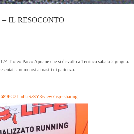
 – IL RESOCONTO
l 17^ Trofeo Parco Apuane che si è svolto a Terrinca sabato 2 giugno.
resentatisi numerosi ai nastri di partenza.
Xhr689PG2Lu4LiSzSY3/view?usp=sharing