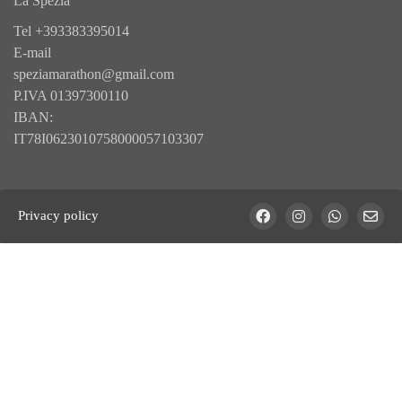
La Spezia
Tel
+393383395014
E-mail
speziamarathon@gmail.com
P.IVA 01397300110
IBAN:
IT78I0623010758000057103307
Privacy policy