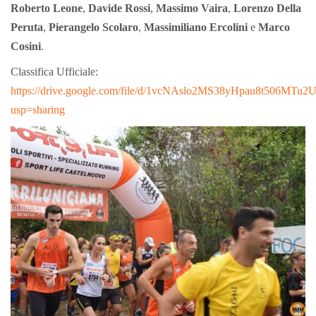
Roberto Leone
,
Davide Rossi
,
Massimo Vaira
,
Lorenzo Della
Peruta
,
Pierangelo Scolaro
,
Massimiliano Ercolini
e
Marco
Cosini
.
Classifica Ufficiale:
https://drive.google.com/file/d/1vcNAslo2MS38yHpau8t506MTu2
usp=sharing