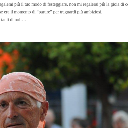
regalerai più il tuo modo di festeggiare, non mi regalerai più la gioia di
e era il momento di “partire” per traguardi più ambiziosi.
 tanti di noi….