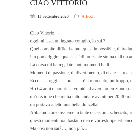
CIAO VITTORIO
11 Settembre 2020
Articoli
Ciao Vittorio,
oggi mi lasci un ingrato compito, lo sai ?
Quel compito difficilissimo, quasi impossibile, di tradur
Un pomeriggio “qualsiasi” di un’estate strana e di un 
La corsa mi ha regalato tanti momenti belli.
Momenti di passione, di divertimento, di risate…..ma a
Ecco……oggi……ora…….è il momento, purtroppo, di q
Ho 64 anni e non riuscivo più ad avere un’erezione sod
un’erezione che mi ha fatto andare avanti per 20-30 mi
mi portavo a letto una bella donzella.
Abbiamo corso assieme in tante occasioni, scherzato, ri
questi momenti non bastano mai e vorresti ripeterli anco
Ma così non sarà…..non più….