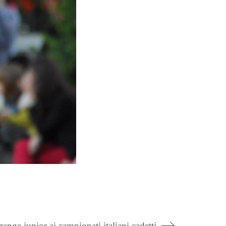
ange junior ai campionati italiani cadetti