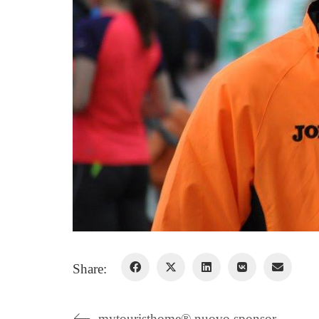
Share:
mytouristhome® nuovo sponsor